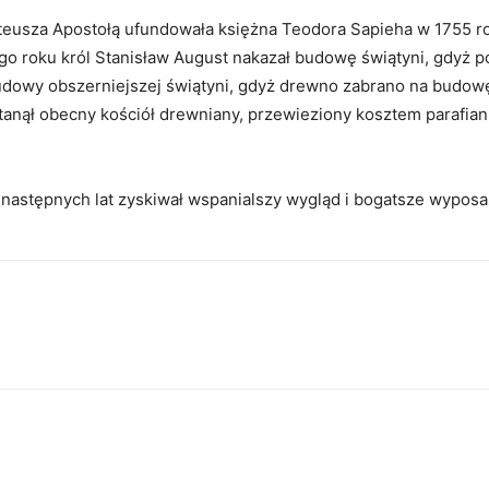
eusza Apostołą ufundowała księżna Teodora Sapieha w 1755 ro
go roku król Stanisław August nakazał budowę świątyni, gdyż p
budowy obszerniejszej świątyni, gdyż drewno zabrano na budow
 stanął obecny kościół drewniany, przewieziony kosztem parafi
następnych lat zyskiwał wspanialszy wygląd i bogatsze wyposa