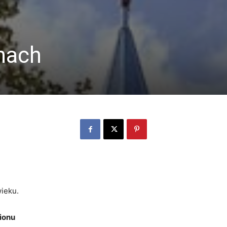
nach
wieku.
ionu