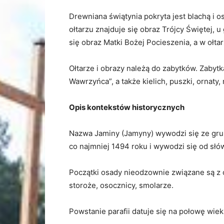
Drewniana świątynia pokryta jest blachą i 
ołtarzu znajduje się obraz Trójcy Świętej,
się obraz Matki Bożej Pocieszenia, a w ołta
Ołtarze i obrazy należą do zabytków. Zabyt
Wawrzyńca”, a także kielich, puszki, ornaty, 
Opis kontekstów historycznych
Nazwa Jaminy (Jamyny) wywodzi się ze grupy j
co najmniej 1494 roku i wywodzi się od słó
Początki osady nieodzownie związane są z ob
storoże, osocznicy, smolarze.
Powstanie parafii datuje się na połowę wie