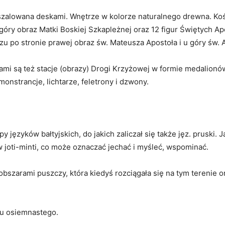
oszalowana deskami. Wnętrze w kolorze naturalnego drewna. Koś
 u góry obraz Matki Boskiej Szkapleżnej oraz 12 figur Świętych 
rzu po stronie prawej obraz św. Mateusza Apostoła i u góry św. 
kami są też stacje (obrazy) Drogi Krzyżowej w formie medalion
monstrancje, lichtarze, feletrony i dzwony.
ęzyków bałtyjskich, do jakich zaliczał się także jęz. pruski. J
w joti-minti, co może oznaczać jechać i myśleć, wspominać.
szarami puszczy, która kiedyś rozciągała się na tym terenie ora
ku osiemnastego.