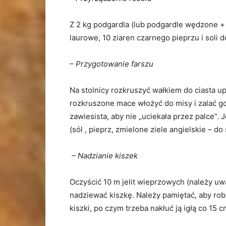
Z 2 kg podgardla (lub podgardle wędzone + 
laurowe, 10 ziaren czarnego pieprzu i soli
– Przygotowanie farszu
Na stolnicy rozkruszyć wałkiem do ciasta up
rozkruszone mace włożyć do misy i zalać g
zawiesista, aby nie „uciekała przez palce”. 
(sól , pieprz, zmielone ziele angielskie – do
– Nadzianie kiszek
Oczyścić 10 m jelit wieprzowych (należy u
nadziewać kiszkę. Należy pamiętać, aby rob
kiszki, po czym trzeba nakłuć ją igłą co 15 