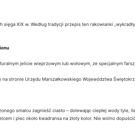
 sięga XIX w. Według tradycji przepis ten rakowianki „wykradły
ionu
aturalnym jelicie wieprzowym lub wołowym, ze specjalnym fars
 na stronie Urzędu Marszałkowskiego Województwa Świętokrz
czonego smalcu zagnieść ciasto – dolewając ciepłej wody tyle, 
delcem i piec około kwadransa na złoty kolor. Nie wolno dopuśc