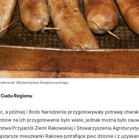
rszałkowski Województwa Świętokrzyskiego
o Cudu Regionu
 a później i Boże Narodzenie przygotowywały potrawę charakter
obów na ich przygotowanie było wiele, jednak można było zau
ystwa Przyjaciół Ziemi Rakowskiej i Stowarzyszenia Agroturyst
najstarsze mieszkanki Rakowa potrafiące piec dzionie i z uzyska