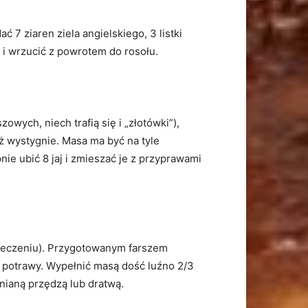
7 ziaren ziela angielskiego, 3 listki
 i wrzucić z powrotem do rosołu.
wych, niech trafią się i „złotówki”),
ż wystygnie. Masa ma być na tyle
pnie ubić 8 jaj i zmieszać je z przyprawami
pieczeniu). Przygotowanym farszem
ąd potrawy. Wypełnić masą dość luźno 2/3
łnianą przędzą lub dratwą.