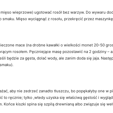
mięso wieprzowe) ugotować rosół bez warzyw. Do wywaru dodać 
 do smaku. Mięso wyciągnąć z rosołu, przekręcić przez maszynkę
ieczone mace (na drobne kawałki o wielkości monet 20-50 groszo
orącym rosołem. Pęczniejące masę pozostawić na 2 godziny – a
Jeśli będzie za gęsta, dolać wody, ale zanim doda się jaja. Nastę
 smaku).
ważać, aby nie zedrzeć zanadto tłuszczu, bo popękałyby one w 
ić to ręcznie; tylko ,wtedy uzyska się właściwą gęstość i wygl
cm. Końce kiszki spina się szpilą drewnianą albo związuje się we