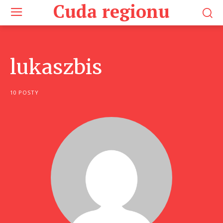
Cuda regionu
lukaszbis
10 POSTY