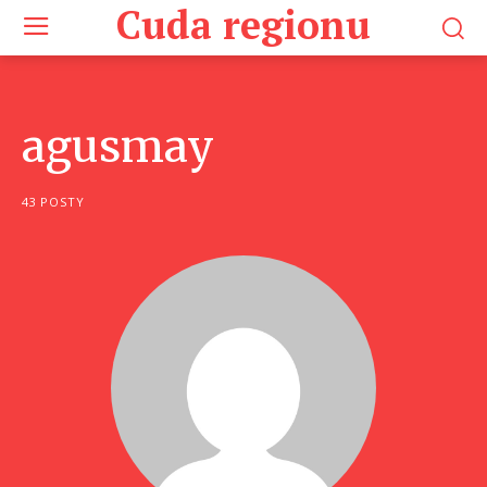
Cuda regionu
agusmay
43 POSTY