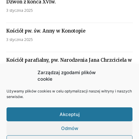
Dzwon z końca XVIw.
3 stycznia 2025
Kościół pw. św. Anny w Konotopie
3 stycznia 2025
Kościół parafialny, pw. Narodzenia Jana Chrzciciela w
Kolsku
Zarządzaj zgodami plików
3 stycznia 2025
cookie
Używamy plików cookies w celu optymalizacji naszej witryny i naszych
Ostoja Bartna
serwisów.
3 stycznia 2025
Akceptuj
Odmów
Polityka prywatności
|
Polityka plików cookies
|
Instrukcja